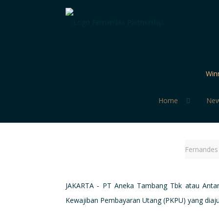
Win
Home
Ne
Fernandes 
JAKARTA - PT Aneka Tambang Tbk atau Antam
Kewajiban Pembayaran Utang (PKPU) yang diajuka