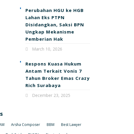
Perubahan HGU ke HGB
Lahan Eks PTPN
Disidangkan, Saksi BPN
Ungkap Mekanisme
Pemberian Hak
March 10, 2026
Respons Kuasa Hukum
Antam Terkait Vonis 7
Tahun Broker Emas Crazy
Rich Surabaya
December 23, 2025
s
AM
Arsha Composer
BBM
Best Lawyer