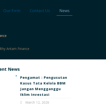
Our Firm
Contact Us
News
ance
lthy Antam Finance
ent News
Pengamat : Pengusutan
Kasus Tata Kelola BBM
Jangan Mengganggu
Iklim Investasi
March 12, 2026