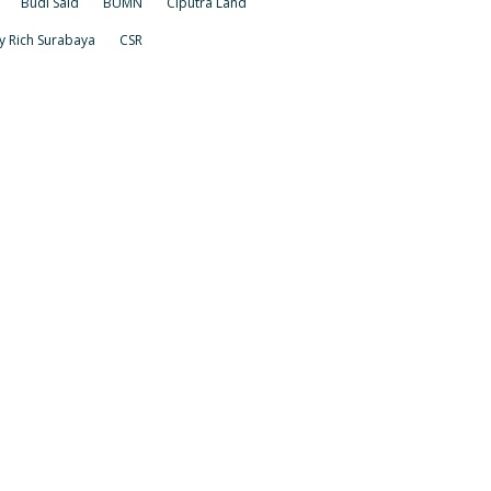
Budi Said
BUMN
Ciputra Land
y Rich Surabaya
CSR