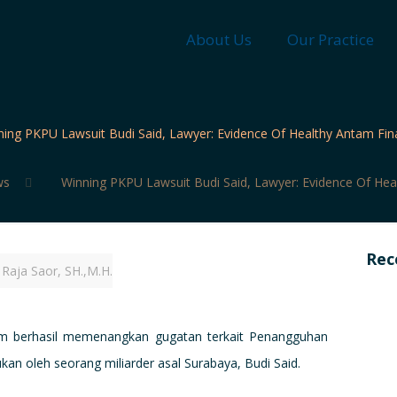
About Us
Our Practice
ning PKPU Lawsuit Budi Said, Lawyer: Evidence Of Healthy Antam Fin
ws
Winning PKPU Lawsuit Budi Said, Lawyer: Evidence Of Hea
Rec
Raja Saor, SH.,M.H.
 berhasil memenangkan gugatan terkait Penangguhan
n oleh seorang miliarder asal Surabaya, Budi Said.