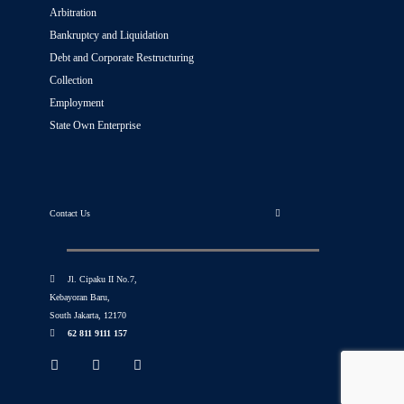
Arbitration
Bankruptcy and Liquidation
Debt and Corporate Restructuring
Collection
Employment
State Own Enterprise
Contact Us
Jl. Cipaku II No.7,
Kebayoran Baru,
South Jakarta, 12170
62 811 9111 157