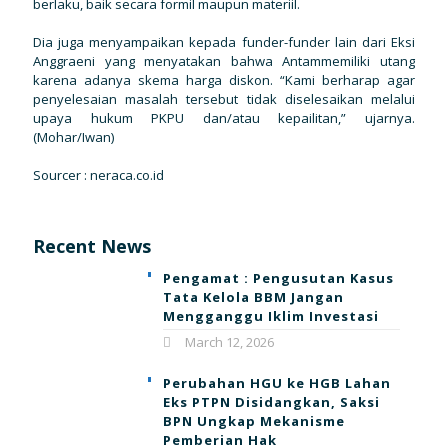
berlaku, baik secara formil maupun materiil.
Dia juga menyampaikan kepada funder-funder lain dari Eksi
Anggraeni yang menyatakan bahwa Antammemiliki utang
karena adanya skema harga diskon. “Kami berharap agar
penyelesaian masalah tersebut tidak diselesaikan melalui
upaya hukum PKPU dan/atau kepailitan,” ujarnya.
(Mohar/Iwan)
Sourcer :
neraca.co.id
Recent News
Pengamat : Pengusutan Kasus
Tata Kelola BBM Jangan
Mengganggu Iklim Investasi
March 12, 2026
Perubahan HGU ke HGB Lahan
Eks PTPN Disidangkan, Saksi
BPN Ungkap Mekanisme
Pemberian Hak