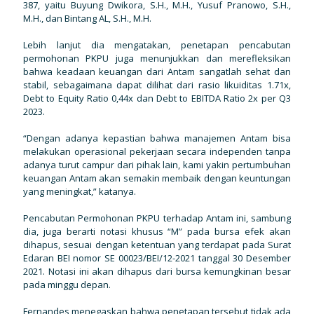
387, yaitu Buyung Dwikora, S.H., M.H., Yusuf Pranowo, S.H.,
M.H., dan Bintang AL, S.H., M.H.
Lebih lanjut dia mengatakan, penetapan pencabutan
permohonan PKPU juga menunjukkan dan merefleksikan
bahwa keadaan keuangan dari Antam sangatlah sehat dan
stabil, sebagaimana dapat dilihat dari rasio likuiditas 1.71x,
Debt to Equity Ratio 0,44x dan Debt to EBITDA Ratio 2x per Q3
2023.
“Dengan adanya kepastian bahwa manajemen Antam bisa
melakukan operasional pekerjaan secara independen tanpa
adanya turut campur dari pihak lain, kami yakin pertumbuhan
keuangan Antam akan semakin membaik dengan keuntungan
yang meningkat,” katanya.
Pencabutan Permohonan PKPU terhadap Antam ini, sambung
dia, juga berarti notasi khusus “M” pada bursa efek akan
dihapus, sesuai dengan ketentuan yang terdapat pada Surat
Edaran BEI nomor SE 00023/BEI/12-2021 tanggal 30 Desember
2021. Notasi ini akan dihapus dari bursa kemungkinan besar
pada minggu depan.
Fernandes menegaskan bahwa penetapan tersebut tidak ada