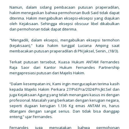
Namun, dalam sidang pembacaan putusan praperadilan,
hakim menegaskan bahwa permohonan Budi Said tidak dapat
diterima. Hakim mengabulkan eksepsi-eksepsi yang diajukan
oleh Kejaksaan. Sehingga eksepsi obscuur libel dikabulkan
dan permohonan tidak dapat diterima.
"Mengadili, dalam eksepsi, mengabulkan eksepsi termohon
(kejaksaan)," kata hakim tunggal Luciana Amping saat
membacakan putusan praperadilan di PN Jaksel, Senin., (18/3).
Terkait putusan tersebut, Kuasa Hukum ANTAM Fernandes
Raja Saor dari Kantor Hukum Fernandes Partnership
mengapresiasi putusan dari Majelis Hakim.
“Dalam kesempatan ini, Kami ingin mengucapkan terima kasih
kepada Majelis Hakim Perkara 27/Pid.Pra/2024/Pn.Jkt.Sel dan
juga Kejaksaan Agung yang telah menangani kasus ini dengan
profesional. Masalah yang berkaitan dengan kerugian negara,
seperti dugaan kerugian 1.136 Kg emas ANTAM ini, harus
ditangani dengan sangat serius. Dan tidak bisa dianggap
enteng,” ujar Fernandes.
Fernandes juga menyatakan bahwa permohonan