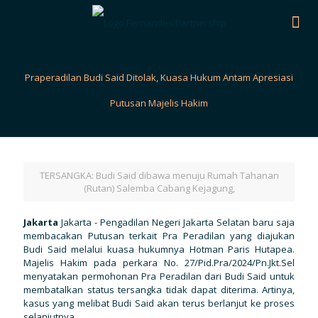
Praperadilan Budi Said Ditolak, Kuasa Hukum Antam Apresiasi
Putusan Majelis Hakim
TERSANGKA: Budi Said dibawa menuju Rumah Tahanan
(Rutan) Salemba Cabang Kejagung,
Jakarta
Jakarta - Pengadilan Negeri Jakarta Selatan baru saja
membacakan Putusan terkait Pra Peradilan yang diajukan
Budi Said melalui kuasa hukumnya Hotman Paris Hutapea.
Majelis Hakim pada perkara No. 27/Pid.Pra/2024/Pn.Jkt.Sel
menyatakan permohonan Pra Peradilan dari Budi Said untuk
membatalkan status tersangka tidak dapat diterima. Artinya,
kasus yang melibat Budi Said akan terus berlanjut ke proses
selanjutnya.