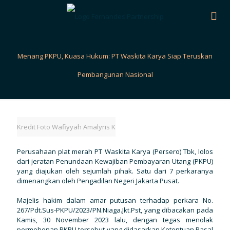
Menang PKPU, Kuasa Hukum: PT Waskita Karya Siap Teruskan
Pembangunan Nasional
Kredit Foto Wafiyyah Amalyris K
Perusahaan plat merah PT Waskita Karya (Persero) Tbk, lolos
dari jeratan Penundaan Kewajiban Pembayaran Utang (PKPU)
yang diajukan oleh sejumlah pihak. Satu dari 7 perkaranya
dimenangkan oleh Pengadilan Negeri Jakarta Pusat.
Majelis hakim dalam amar putusan terhadap perkara No.
267/Pdt.Sus-PKPU/2023/PN.Niaga.Jkt.Pst, yang dibacakan pada
Kamis, 30 November 2023 lalu, dengan tegas menolak
permohonan PKPU tersebut yang didasarkan Ketentuan Pasal