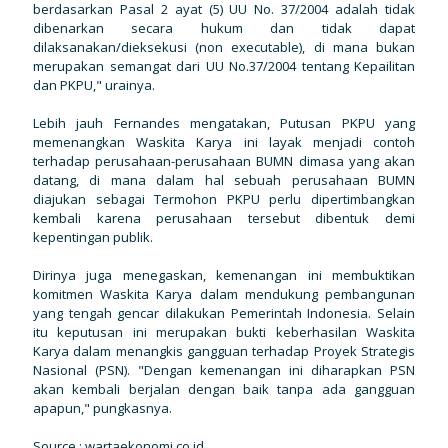
berdasarkan Pasal 2 ayat (5) UU No. 37/2004 adalah tidak
dibenarkan secara hukum dan tidak dapat
dilaksanakan/dieksekusi (non executable), di mana bukan
merupakan semangat dari UU No.37/2004 tentang Kepailitan
dan PKPU," urainya.
Lebih jauh Fernandes mengatakan, Putusan PKPU yang
memenangkan Waskita Karya ini layak menjadi contoh
terhadap perusahaan-perusahaan BUMN dimasa yang akan
datang, di mana dalam hal sebuah perusahaan BUMN
diajukan sebagai Termohon PKPU perlu dipertimbangkan
kembali karena perusahaan tersebut dibentuk demi
kepentingan publik.
Dirinya juga menegaskan, kemenangan ini membuktikan
komitmen Waskita Karya dalam mendukung pembangunan
yang tengah gencar dilakukan Pemerintah Indonesia. Selain
itu keputusan ini merupakan bukti keberhasilan Waskita
Karya dalam menangkis gangguan terhadap Proyek Strategis
Nasional (PSN). "Dengan kemenangan ini diharapkan PSN
akan kembali berjalan dengan baik tanpa ada gangguan
apapun," pungkasnya.
Source :
wartaekonomi.co.id