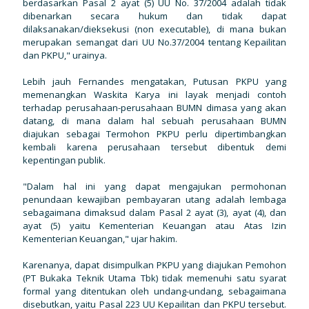
berdasarkan Pasal 2 ayat (5) UU No. 37/2004 adalah tidak
dibenarkan secara hukum dan tidak dapat
dilaksanakan/dieksekusi (non executable), di mana bukan
merupakan semangat dari UU No.37/2004 tentang Kepailitan
dan PKPU," urainya.
Lebih jauh Fernandes mengatakan, Putusan PKPU yang
memenangkan Waskita Karya ini layak menjadi contoh
terhadap perusahaan-perusahaan BUMN dimasa yang akan
datang, di mana dalam hal sebuah perusahaan BUMN
diajukan sebagai Termohon PKPU perlu dipertimbangkan
kembali karena perusahaan tersebut dibentuk demi
kepentingan publik.
"Dalam hal ini yang dapat mengajukan permohonan
penundaan kewajiban pembayaran utang adalah lembaga
sebagaimana dimaksud dalam Pasal 2 ayat (3), ayat (4), dan
ayat (5) yaitu Kementerian Keuangan atau Atas Izin
Kementerian Keuangan," ujar hakim.
Karenanya, dapat disimpulkan PKPU yang diajukan Pemohon
(PT Bukaka Teknik Utama Tbk) tidak memenuhi satu syarat
formal yang ditentukan oleh undang-undang, sebagaimana
disebutkan, yaitu Pasal 223 UU Kepailitan dan PKPU tersebut.