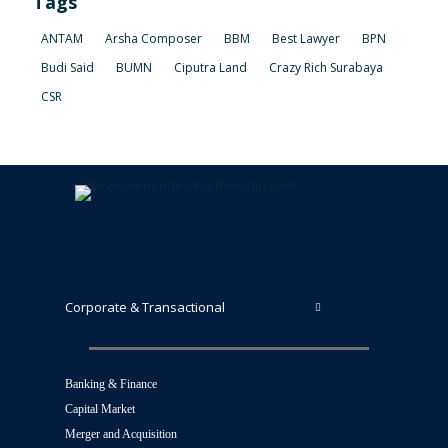
Tags
ANTAM
Arsha Composer
BBM
Best Lawyer
BPN
Budi Said
BUMN
Ciputra Land
Crazy Rich Surabaya
CSR
Corporate & Transactional
Banking & Finance
Capital Market
Merger and Acquisition