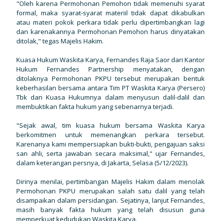
"Oleh karena Permohonan Pemohon tidak memenuhi syarat
formal, maka syarat-syarat materiil tidak dapat dikabulkan
atau materi pokok perkara tidak perlu dipertimbangkan lagi
dan karenakannya Permohonan Pemohon harus dinyatakan
ditolak," tegas Majelis Hakim.
Kuasa Hukum Waskita Karya, Fernandes Raja Saor dari Kantor
Hukum Fernandes Partnership menyatakan, dengan
ditolaknya Permohonan PKPU tersebut merupakan bentuk
keberhasilan bersama antara Tim PT Waskita Karya (Persero)
Tbk dan Kuasa Hukumnya dalam menyusun dalil-dalil dan
membuktikan fakta hukum yang sebenarnya terjadi.
"Sejak awal, tim kuasa hukum bersama Waskita Karya
berkomitmen untuk memenangkan perkara tersebut.
Karenanya kami mempersiapkan bukti-bukti, pengajuan saksi
san ahli, serta jawaban secara maksimal," ujar Fernandes,
dalam keterangan persnya, di Jakarta, Selasa (5/12/2023).
Dirinya menilai, pertimbangan Majelis Hakim dalam menolak
Permohonan PKPU merupakan salah satu dalil yang telah
disampaikan dalam persidangan. Sejatinya, lanjut Fernandes,
masih banyak fakta hukum yang telah disusun guna
memperkuat kedudukan Waskita Karya.