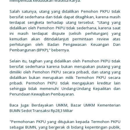
memperkuat kedudukan Waskita Karya.
Salah satunya, utang yang didalilkan Pemohon PKPU tidak
bersifat sederhana dan tidak dapat ditagihkan, karena masih
terdapat sengketa terhadap utang tersebut. "Utang yang
didalilkan oleh Pemohon PKPU tidak sederhana, karena saat
ini masih terdapat dispute (selisih perhitungan) yang
kemudian akan ditindaklanjuti permintaan review atas
perhitungan oleh Badan Pengawasan Keuangan Dan
Pembangunan (BPKP)," bebernya.
Selain itu, tagihan yang didalilkan oleh Pemohon PKPU tidak
bersifat sederhana karena bukan merupakan piutang yang
dimiliki oleh Pemohon PKPU secara pribadi, dan utang yang
didalilkan bukan merupakan milik Termohon PKPU secara
pribadi. Permohon PKPU tidak mengajukan kreditur lain
sehingga tidak memenuhi Undang-Undang Kepailitan dan
Penundaan Kewajiban Pembayaran.
Baca Juga: Berdayakan UMKM, Bazar UMKM Kementerian
BUMN Sedot Transaksi Rp28,3 Miliar
"Permohonan PKPU yang ditujukan kepada Termohon PKPU
sebagai BUMN, yang bergerak di bidang kepentingan publik,